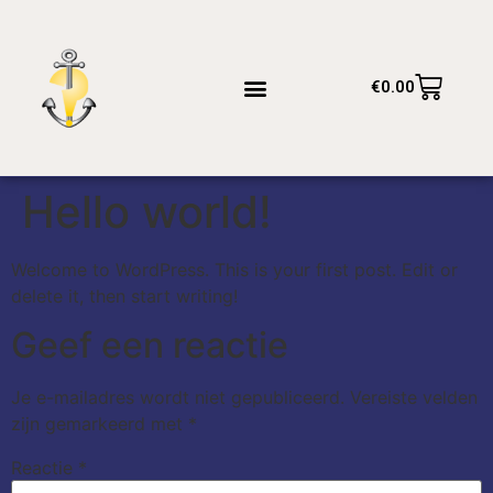
€
0.00
Hello world!
Welcome to WordPress. This is your first post. Edit or
delete it, then start writing!
Geef een reactie
Je e-mailadres wordt niet gepubliceerd.
Vereiste velden
zijn gemarkeerd met
*
Reactie
*