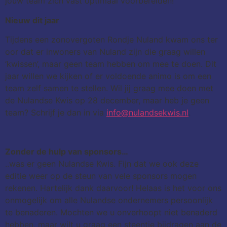
jouw team zich vast optimaal voorbereiden!
Nieuw dit jaar
Tijdens een zonovergoten Rondje Nuland kwam ons ter
oor dat er inwoners van Nuland zijn die graag willen
‘kwissen’, maar geen team hebben om mee te doen. Dit
jaar willen we kijken of er voldoende animo is om een
team zelf samen te stellen. Wil jij graag mee doen met
de Nulandse Kwis op 28 december, maar heb je geen
team? Schrijf je dan in via
info@nulandsekwis.nl
.
Zonder de hulp van sponsors…
..was er geen Nulandse Kwis. Fijn dat we ook deze
editie weer op de steun van vele sponsors mogen
rekenen. Hartelijk dank daarvoor! Helaas is het voor ons
onmogelijk om alle Nulandse ondernemers persoonlijk
te benaderen. Mochten we u onverhoopt niet benaderd
hebben, maar wilt u graag een steentje bijdragen aan de