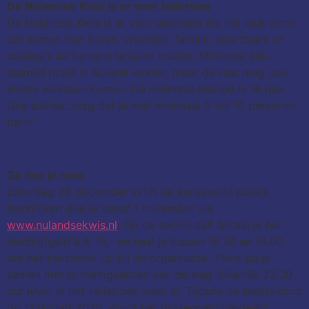
De
Nulandse
Kwis is er voor iedereen
De Nulandse Kwis is er voor iedereen die het leuk vindt
om samen met buren, vrienden, familie, sportteam of
collega’s de hersens te laten kraken. Minimaal één
teamlid moet in Nuland wonen, maar de rest mag ook
elders vandaan komen. De minimale leeftijd is 16 jaar.
Ons advies: zorg dat je met minimaal 8 tot 10 personen
bent!
Zo doe je mee
Zaterdag 28 december vindt de kwisavond plaats.
Inschrijven doe je vanaf 1 november via
www.nulandsekwis.nl
. Op de avond zelf betaal je het
inschrijfgeld á € 15,- en haal je tussen 18.30 en 19.00
uur het kwisboek op bij de organisatie. Thuis ga je
samen met je teamgenoten aan de slag. Uiterlijk 23.30
uur lever je het kwisboek weer in. Tijdens de feestavond
op 11 januari 2020 wordt het prijzengeld verdeeld,