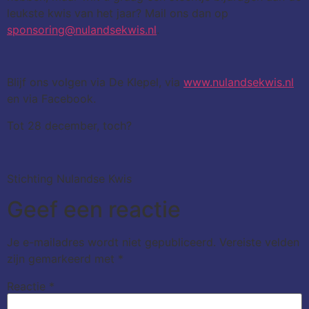
leukste kwis van het jaar? Mail ons dan op
sponsoring@nulandsekwis.nl
.
Blijf ons volgen via De Klepel, via
www.nulandsekwis.nl
en via Facebook.
Tot 28 december, toch?
Stichting Nulandse Kwis
Geef een reactie
Je e-mailadres wordt niet gepubliceerd.
Vereiste velden
zijn gemarkeerd met
*
Reactie
*